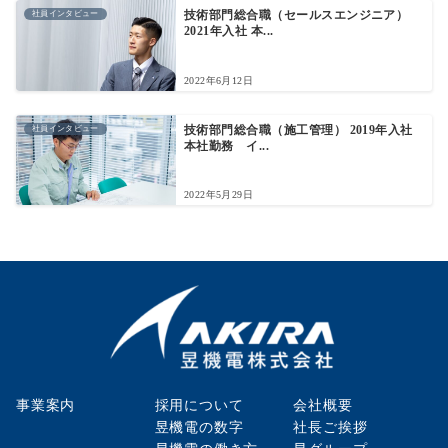
社員インタビュー
技術部門総合職（セールスエンジニア）
2021年入社 本...
2022年6月12日
社員インタビュー
技術部門総合職（施工管理） 2019年入社
本社勤務 イ...
2022年5月29日
事業案内
採用について
会社概要
昱機電の数字
社長ご挨拶